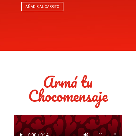
AÑADIR AL CARRITO
Armá tu
Chocomensaje