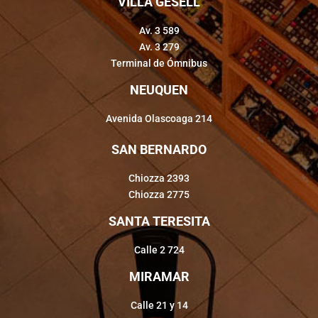
VILLA GESELL
Av. 3 589
Av. 3 279
Terminal de Ómnibus
NEUQUEN
Avenida Olascoaga 214
SAN BERNARDO
Chiozza 2393
Chiozza 2775
SANTA TERESITA
Calle 2 724
MIRAMAR
Calle 21 y 14