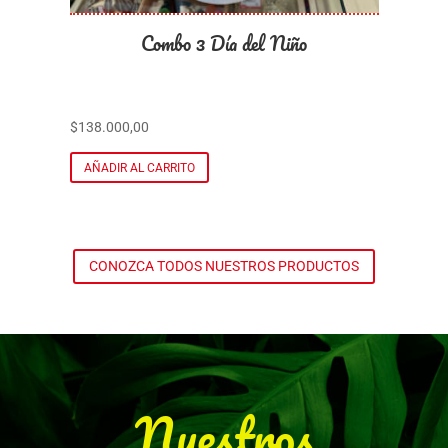
Combo 2 Día del Niño
$
75.000,00
$
9
AÑADIR AL CARRITO
CONOZCA TODOS NUESTROS PRODUCTOS
Nuestros