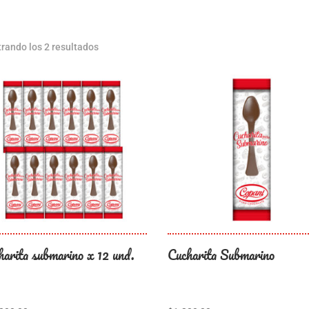
rando los 2 resultados
harita submarino x 12 und.
Cucharita Submarino