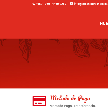
4650 1050 | 4460 0259
info@copanipurochocolat
NUE
Metodo de Pago

Mercado Pago, Transferencia.