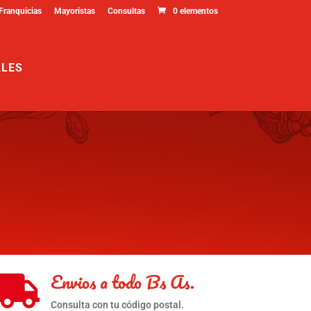
Franquicias
Mayoristas
Consultas
0 elementos
ALES
Envios a todo Bs As.

Consulta con tu código postal.