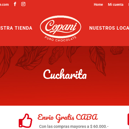
e.com
Home
Mi cuenta
STRA TIENDA
NUESTROS LOC
Cucharita
Envio Gratis CABA

Con las compras mayores a $ 60.000.-