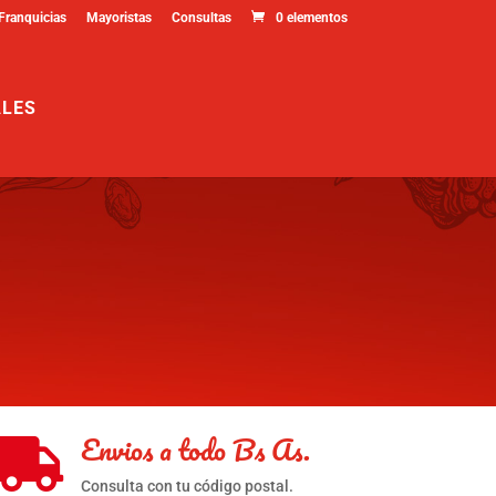
Franquicias
Mayoristas
Consultas
0 elementos
ALES
Envios a todo Bs As.

Consulta con tu código postal.