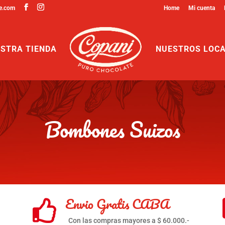
e.com
Home
Mi cuenta
STRA TIENDA
NUESTROS LOC
Bombones Suizos
Envio Gratis CABA

Con las compras mayores a $ 60.000.-