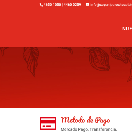
4650 1050 | 4460 0259
info@copanipurochocolat
NUE
Metodo de Pago

Mercado Pago, Transferencia.