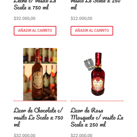
Leche c/ vasito La
vasito La Scala x 250
Scala x 750 ml
ml
$
32.000,00
$
22.000,00
AÑADIR AL CARRITO
AÑADIR AL CARRITO
Licor de Chocolate c/
Licor de Rosa
vasito La Scala x 750
Mosqueta c/ vasito La
ml
Scala x 250 ml
$
32.000,00
$
22.000,00