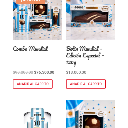
Combo Mundial
Botin Mundial –
Edición Especial –
120g
El
El
$
90.000,00
$
76.500,00
$
18.000,00
precio
precio
AÑADIR AL CARRITO
AÑADIR AL CARRITO
original
actual
era:
es:
$90.000,00.
$76.500,00.