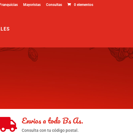
Franquicias
Mayoristas
Consultas
0 elementos
ALES
Envios a todo Bs As.

Consulta con tu código postal.