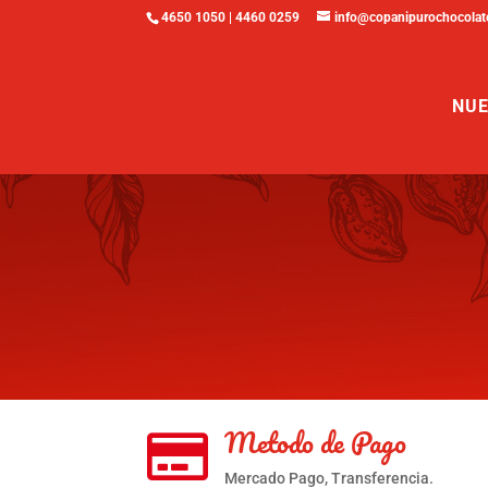
4650 1050 | 4460 0259
info@copanipurochocolat
NUE
Metodo de Pago

Mercado Pago, Transferencia.