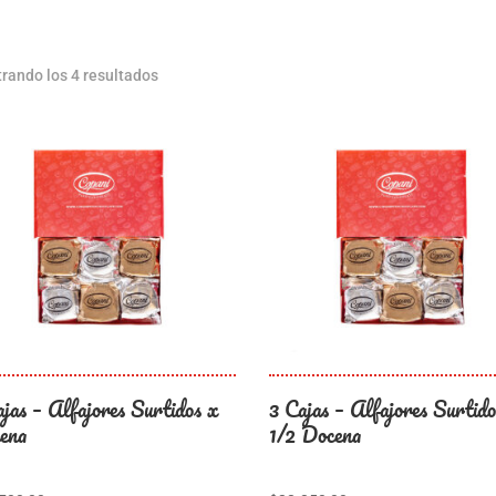
rando los 4 resultados
ajas – Alfajores Surtidos x
3 Cajas – Alfajores Surtido
ena
1/2 Docena