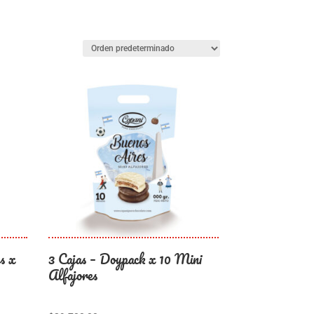
s x
3 Cajas – Doypack x 10 Mini
Alfajores