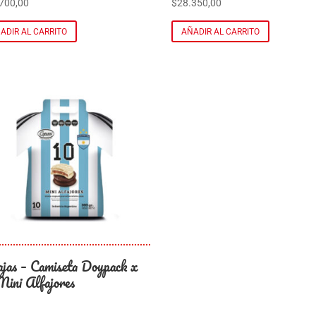
700,00
$
28.350,00
ADIR AL CARRITO
AÑADIR AL CARRITO
ajas – Camiseta Doypack x
Mini Alfajores