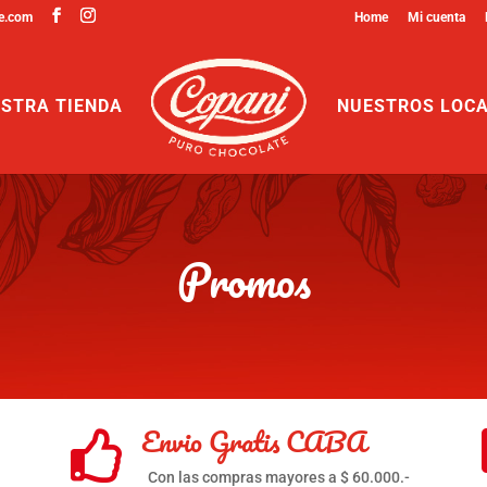
e.com
Home
Mi cuenta
STRA TIENDA
NUESTROS LOC
Promos
Envio Gratis CABA

Con las compras mayores a $ 60.000.-