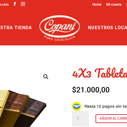
e.com
Home
Mi cuenta
STRA TIENDA
NUESTROS LOC
4X3 Tableta
$
21.000,00
Hasta 12 pagos sin ta
4X3
AÑADIR AL CARR
Tabletas
cantidad