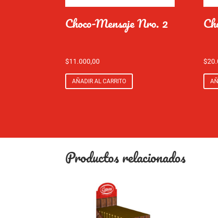
Choco-Mensaje Nro. 2
Ch
$
11.000,00
$
20.
AÑADIR AL CARRITO
AÑ
Productos relacionados