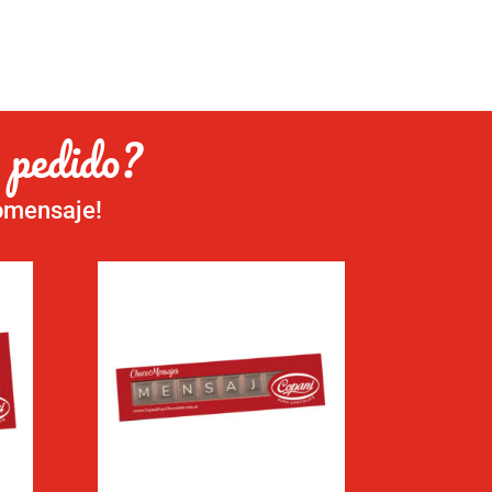
 pedido?
comensaje!