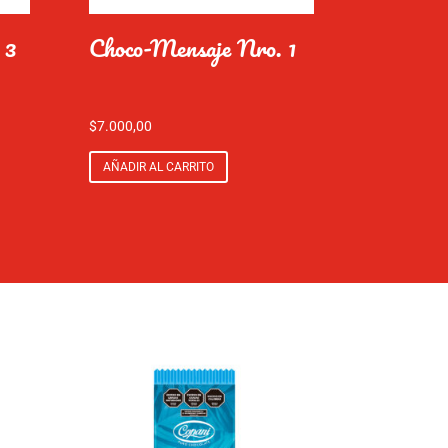
 3
Choco-Mensaje Nro. 1
$
7.000,00
AÑADIR AL CARRITO