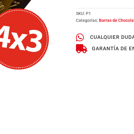
SKU:
P1
Categorías:
Barras de Chocola

CUALQUIER DUDA

GARANTÍA DE E