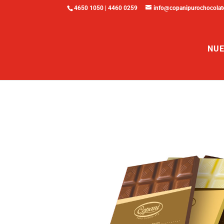
4650 1050 | 4460 0259
info@copanipurochocolat
NUE