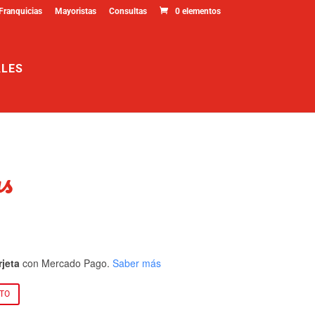
Franquicias
Mayoristas
Consultas
0 elementos
ALES
s
rjeta
con Mercado Pago.
Saber más
ITO