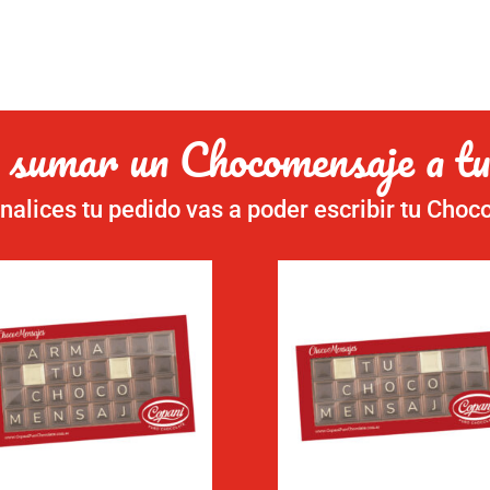
 sumar un Chocomensaje a tu
nalices tu pedido vas a poder escribir tu Cho