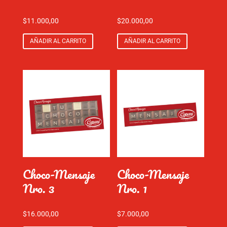
$
11.000,00
$
20.000,00
AÑADIR AL CARRITO
AÑADIR AL CARRITO
Choco-Mensaje
Choco-Mensaje
Nro. 3
Nro. 1
$
16.000,00
$
7.000,00