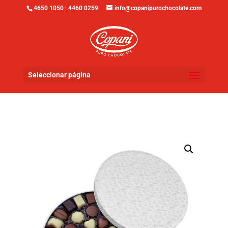
4650 1050 | 4460 0259
info@copanipurochocolate.com
Seleccionar página