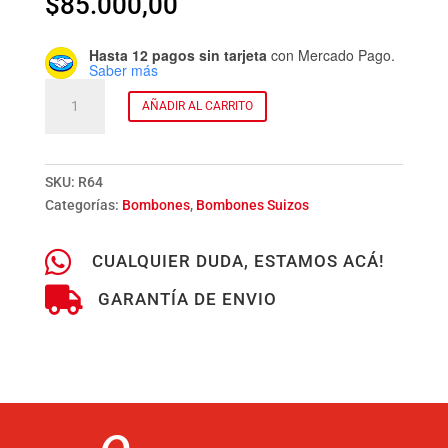
$
85.000,00
Hasta 12 pagos sin tarjeta
con Mercado Pago.
Saber más
Lata
AÑADIR AL CARRITO
de
1
kg
cantidad
SKU:
R64
Categorías:
Bombones
,
Bombones Suizos

CUALQUIER DUDA, ESTAMOS ACÁ!

GARANTÍA DE ENVIO