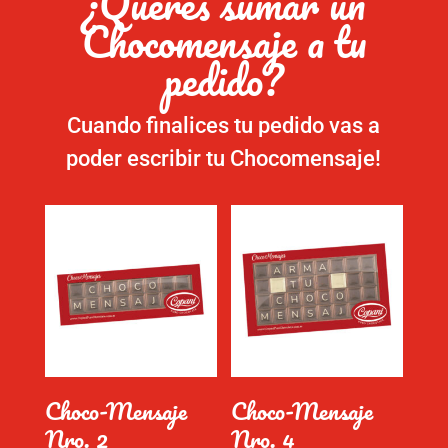
¿Queres sumar un
Chocomensaje a tu
pedido?
Cuando finalices tu pedido vas a
poder escribir tu Chocomensaje!
Choco-Mensaje
Choco-Mensaje
Nro. 2
Nro. 4