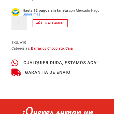
Hasta 12 pagos sin tarjeta
con Mercado Pago.
Saber más
Tableta
AÑADIR AL CARRITO
con
Avellanas
x
63
SKU:
A10
g.
Categorías:
Barras de Chocolate
,
Caja
cantidad

CUALQUIER DUDA, ESTAMOS ACÁ!

GARANTÍA DE ENVIO
¿Queres sumar un