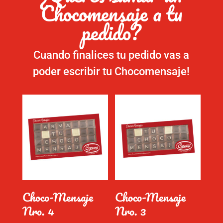
Chocomensaje a tu
pedido?
Cuando finalices tu pedido vas a
poder escribir tu Chocomensaje!
Choco-Mensaje
Choco-Mensaje
Nro. 4
Nro. 3