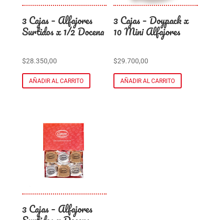
3 Cajas – Alfajores
3 Cajas – Doypack x
Surtidos x 1/2 Docena
10 Mini Alfajores
$
28.350,00
$
29.700,00
AÑADIR AL CARRITO
AÑADIR AL CARRITO
3 Cajas – Alfajores