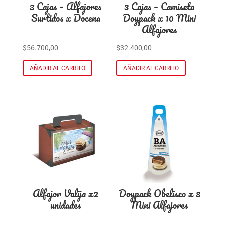
3 Cajas – Alfajores
3 Cajas – Camiseta
Surtidos x Docena
Doypack x 10 Mini
Alfajores
$
56.700,00
$
32.400,00
AÑADIR AL CARRITO
AÑADIR AL CARRITO
Alfajor Valija x2
Doypack Obelisco x 8
unidades
Mini Alfajores