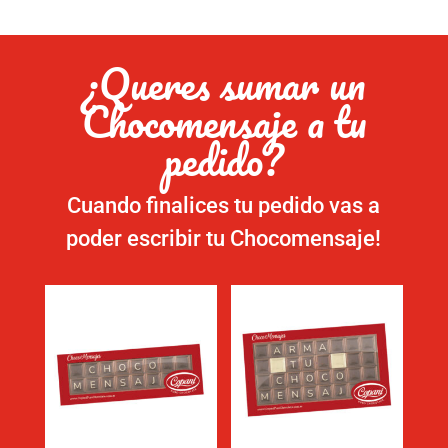
¿Queres sumar un
Chocomensaje a tu
pedido?
Cuando finalices tu pedido vas a
poder escribir tu Chocomensaje!