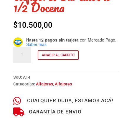
1/2 Docena
$
10.500,00
Hasta 12 pagos sin tarjeta
con Mercado Pago.
Saber más
Alfajores
AÑADIR AL CARRITO
Surtidos
x
1/2
Docena
SKU:
A14
cantidad
Categorías:
Alfajores
,
Alfajores

CUALQUIER DUDA, ESTAMOS ACÁ!

GARANTÍA DE ENVIO