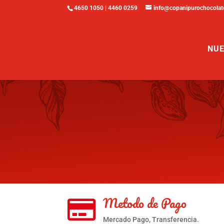
4650 1050 | 4460 0259
info@copanipurochocolat
NUE
Metodo de Pago

Mercado Pago, Transferencia.