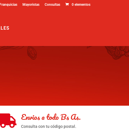
Franquicias
Mayoristas
Consultas
0 elementos
ALES
Envios a todo Bs As.

Consulta con tu código postal.