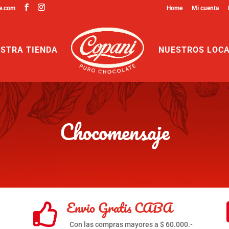
e.com
Home
Mi cuenta
STRA TIENDA
NUESTROS LOC
Chocomensaje
Envio Gratis CABA

Con las compras mayores a $ 60.000.-