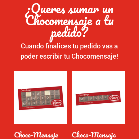
¿Queres sumar un
Chocomensaje a tu
pedido?
Cuando finalices tu pedido vas a
poder escribir tu Chocomensaje!
Choco-Mensaje
Choco-Mensaje