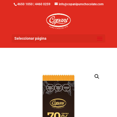
4650 1050 | 4460 0259
info@copanipurochocolate.com
Seleccionar página