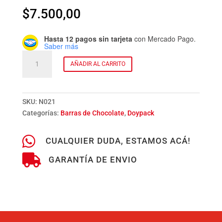
$
7.500,00
Hasta 12 pagos sin tarjeta
con Mercado Pago.
Saber más
Tableta
AÑADIR AL CARRITO
Chocolate
70%
Cacao
x
SKU:
N021
100
Categorías:
Barras de Chocolate
,
Doypack
g.
-

CUALQUIER DUDA, ESTAMOS ACÁ!
1

unidad
GARANTÍA DE ENVIO
cantidad