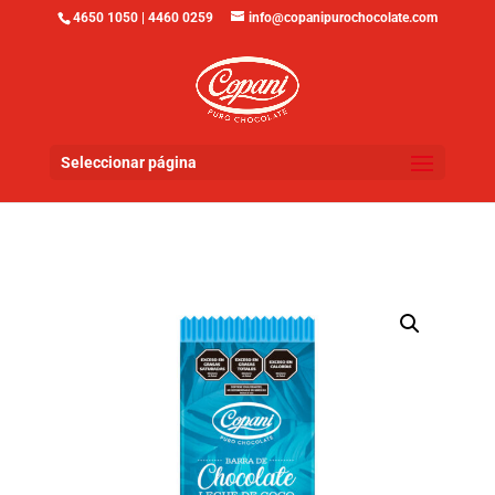
4650 1050 | 4460 0259
info@copanipurochocolate.com
Seleccionar página