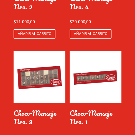
Nro. 2
Nro. 4
$
11.000,00
$
20.000,00
AÑADIR AL CARRITO
AÑADIR AL CARRITO
Choco-Mensaje
Choco-Mensaje
Nro. 3
Nro. 1