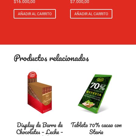
$
16.000,00
$
7.000,00
AÑADIR AL CARRITO
AÑADIR AL CARRITO
Productos relacionados
Display de Barra de
Tableta 70% cacao con
Chocolates – Leche –
Stevia