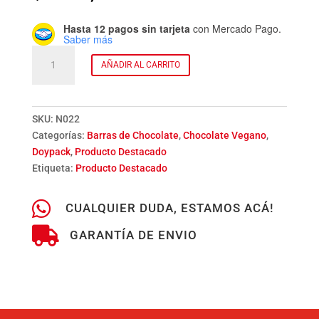
Hasta 12 pagos sin tarjeta
con Mercado Pago.
Saber más
Tableta
AÑADIR AL CARRITO
Leche
de
Coco
x
SKU:
N022
100
Categorías:
Barras de Chocolate
,
Chocolate Vegano
,
g.
Doypack
,
Producto Destacado
-
Etiqueta:
Producto Destacado
1
unidad

CUALQUIER DUDA, ESTAMOS ACÁ!
cantidad

GARANTÍA DE ENVIO