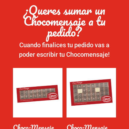
¿Queres sumar un
Chocomensaje a tu
pedido?
Cuando finalices tu pedido vas a
poder escribir tu Chocomensaje!
Choco-Mensaje
Choco-Mensaje